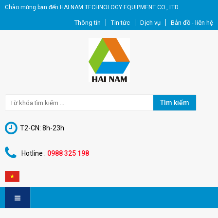
Chào mừng bạn đến HAI NAM TECHNOLOGY EQUIPMENT CO., LTD
Thông tin
Tin tức
Dịch vụ
Bản đồ - liên hệ
Tìm kiếm
T2-CN: 8h-23h
Hotline :
0988 325 198