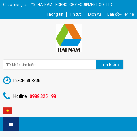
Chào mừng bạn đến HAI NAM TECHNOLOGY EQUIPMENT CO., LTD
Thông tin
Tin tức
Dịch vụ
Bản đồ - liên hệ
Tìm kiếm
T2-CN: 8h-23h
Hotline :
0988 325 198