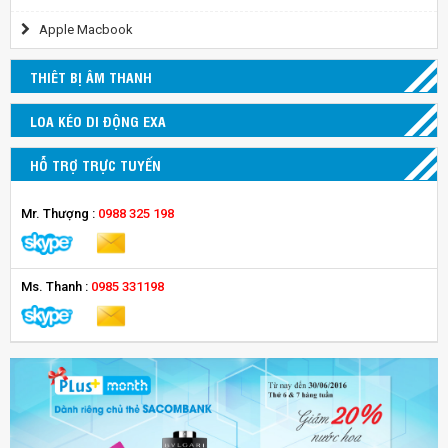
Apple Macbook
THIÊT BỊ ÂM THANH
LOA KÉO DI ĐỘNG EXA
HỖ TRỢ TRỰC TUYẾN
Mr. Thượng :
0988 325 198
Ms. Thanh :
0985 331198