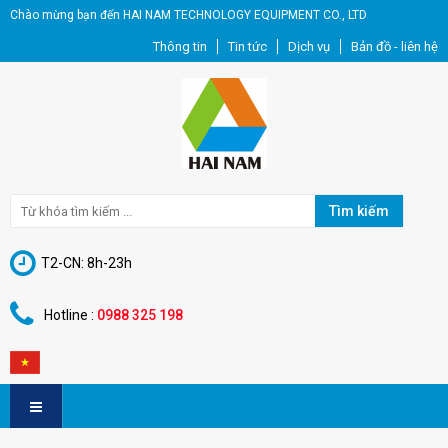
Chào mừng bạn đến HAI NAM TECHNOLOGY EQUIPMENT CO., LTD
Thông tin
Tin tức
Dịch vụ
Bản đồ - liên hệ
Tìm kiếm
T2-CN: 8h-23h
Hotline :
0988 325 198