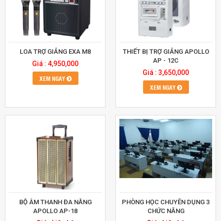
LOA TRỢ GIẢNG EXA M8
THIẾT BỊ TRỢ GIẢNG APOLLO
AP - 12C
Giá : 4,950,000
Giá : 3,650,000
XEM NGAY
XEM NGAY
BỘ ÂM THANH ĐA NĂNG
PHÒNG HỌC CHUYÊN DỤNG 3
APOLLO AP-18
CHỨC NĂNG