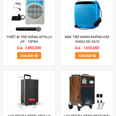
THIẾT BỊ TRỢ GIẢNG APOLLO
MÁY TRỢ GIẢNG KHÔNG DÂY
AP - 12PRO
SHIDU SD-S613
Giá : 3,850,000
Giá : 1,650,000
XEM NGAY
XEM NGAY
LOA KÉO ĐA NĂNG APOLLO
LOA KÉO ĐA NĂNG MITSUNAL