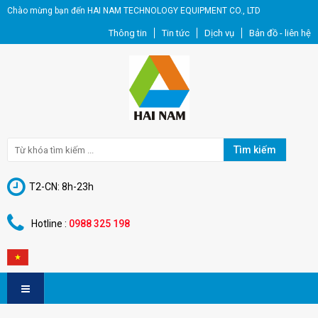
Chào mừng bạn đến HAI NAM TECHNOLOGY EQUIPMENT CO., LTD
Thông tin
Tin tức
Dịch vụ
Bản đồ - liên hệ
Tìm kiếm
T2-CN: 8h-23h
Hotline :
0988 325 198