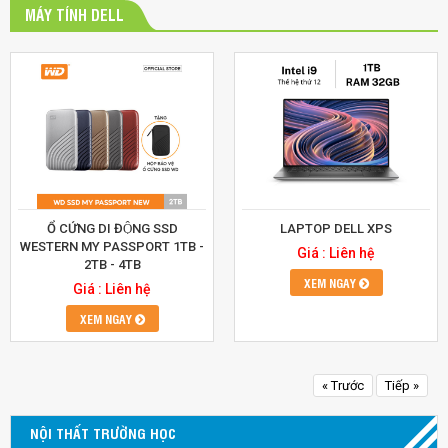
MÁY TÍNH DELL
Ổ CỨNG DI ĐỘNG SSD
LAPTOP DELL XPS
WESTERN MY PASSPORT 1TB -
Giá : Liên hệ
2TB - 4TB
XEM NGAY
Giá : Liên hệ
XEM NGAY
« Trước
Tiếp »
NỘI THẤT TRƯỜNG HỌC