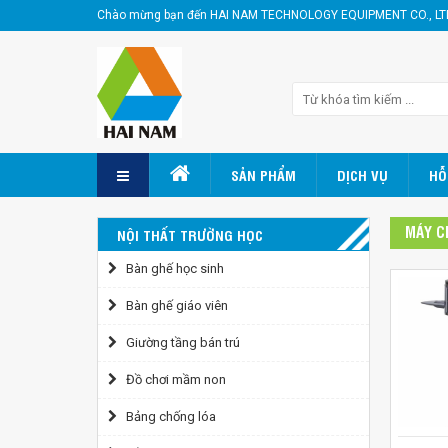
Chào mừng bạn đến HAI NAM TECHNOLOGY EQUIPMENT CO., LT
SẢN PHẨM
DỊCH VỤ
HỖ
MÁY C
NỘI THẤT TRƯỜNG HỌC
Bàn ghế học sinh
Bàn ghế giáo viên
Giường tầng bán trú
Đồ chơi mầm non
Bảng chống lóa