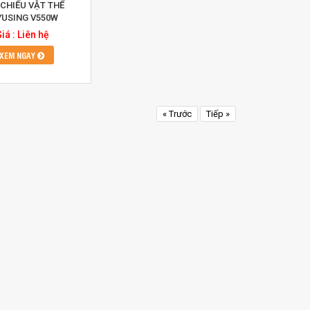
CHIẾU VẬT THỂ
YUSING V550W
iá : Liên hệ
XEM NGAY
« Trước
Tiếp »