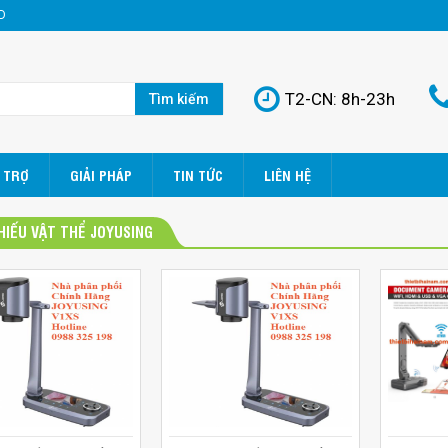
D
T2-CN: 8h-23h
Tìm kiếm
 TRỢ
GIẢI PHÁP
TIN TỨC
LIÊN HỆ
HIẾU VẬT THỂ JOYUSING