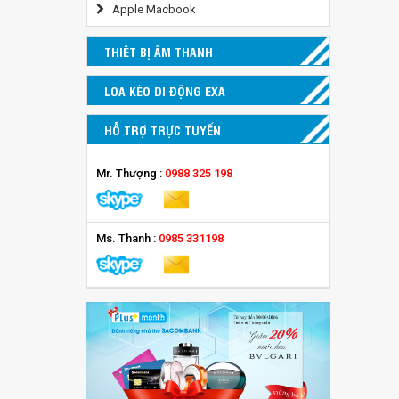
Apple Macbook
THIÊT BỊ ÂM THANH
LOA KÉO DI ĐỘNG EXA
HỖ TRỢ TRỰC TUYẾN
Mr. Thượng :
0988 325 198
Ms. Thanh :
0985 331198