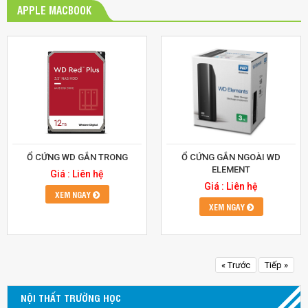
APPLE MACBOOK
Ổ CỨNG WD GẮN TRONG
Ổ CỨNG GẮN NGOÀI WD
ELEMENT
Giá : Liên hệ
Giá : Liên hệ
XEM NGAY
XEM NGAY
« Trước
Tiếp »
NỘI THẤT TRƯỜNG HỌC