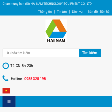
Chào mừng bạn đến HAI NAM TECHNOLOGY EQUIPMENT CO., LTD
Thông tin
Tin tức
Dịch vụ
Bản đồ - liên hệ
Tìm kiếm
T2-CN: 8h-23h
Hotline :
0988 325 198