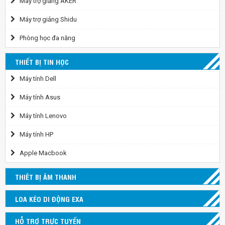
Máy trợ giảng AKER
Máy trợ giảng Shidu
Phòng học đa năng
THIẾT BỊ TIN HỌC
Máy tính Dell
Máy tính Asus
Máy tính Lenovo
Máy tính HP
Apple Macbook
THIÊT BỊ ÂM THANH
LOA KÉO DI ĐỘNG EXA
HỖ TRỢ TRỰC TUYẾN