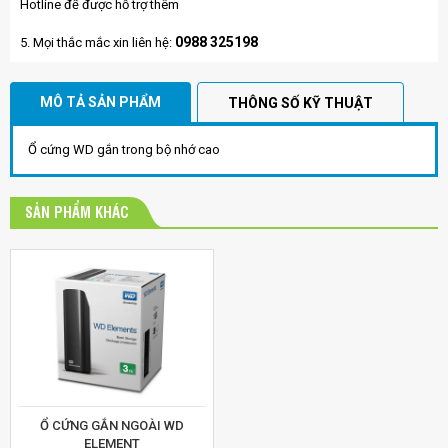
Hotline để được hỗ trợ thêm
0988 325198
5. Mọi thắc mắc xin liên hệ:
MÔ TẢ SẢN PHẨM
THÔNG SỐ KỸ THUẬT
Ổ cứng WD gắn trong bộ nhớ cao
SẢN PHẨM KHÁC
Ổ CỨNG GẮN NGOÀI WD
ELEMENT