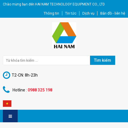
Chào mừng bạn đến HAI NAM TECHNOLOGY EQUIPMENT CO., LTD
Thông tin
Tin tức
Dịch vụ
Bản đồ - liên hệ
Tìm kiếm
T2-CN: 8h-23h
Hotline :
0988 325 198