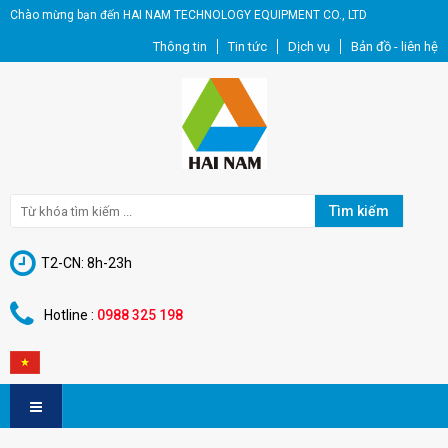
Chào mừng bạn đến HAI NAM TECHNOLOGY EQUIPMENT CO., LTD
Thông tin
Tin tức
Dịch vụ
Bản đồ - liên hệ
Tìm kiếm
T2-CN: 8h-23h
Hotline :
0988 325 198