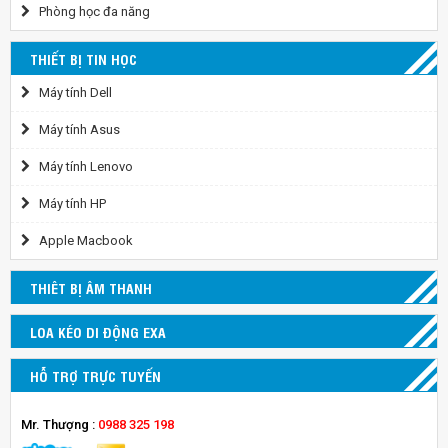
Phòng học đa năng
THIẾT BỊ TIN HỌC
Máy tính Dell
Máy tính Asus
Máy tính Lenovo
Máy tính HP
Apple Macbook
THIÊT BỊ ÂM THANH
LOA KÉO DI ĐỘNG EXA
HỖ TRỢ TRỰC TUYẾN
Mr. Thượng :
0988 325 198