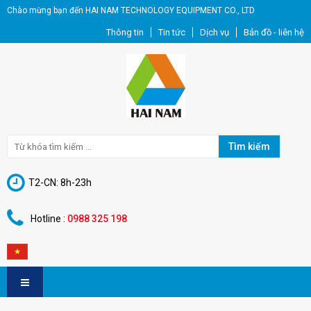
Chào mừng bạn đến HAI NAM TECHNOLOGY EQUIPMENT CO., LTD
Thông tin
Tin tức
Dịch vụ
Bản đồ - liên hệ
Tìm kiếm
T2-CN: 8h-23h
Hotline :
0988 325 198