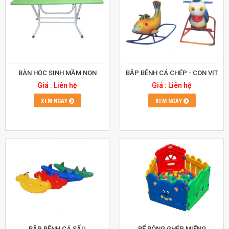
BÀN HỌC SINH MẦM NON
BẬP BÊNH CÁ CHÉP - CON VỊT
Giá : Liên hệ
Giá : Liên hệ
XEM NGAY
XEM NGAY
BẬP BÊNH CÁ SẤU
BỂ BÓNG GHÉP MIẾNG