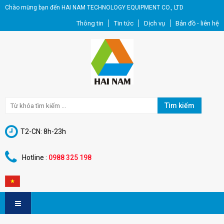
Chào mừng bạn đến HAI NAM TECHNOLOGY EQUIPMENT CO., LTD
Thông tin
Tin tức
Dịch vụ
Bản đồ - liên hệ
Tìm kiếm
T2-CN: 8h-23h
Hotline :
0988 325 198